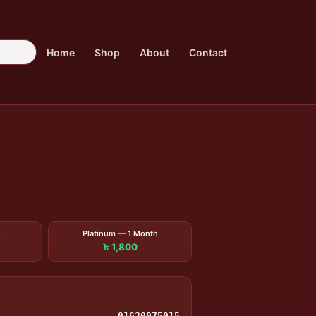
Home
Shop
About
Contact
h
Platinum — 1 Month
৳ 1,800
01630075015