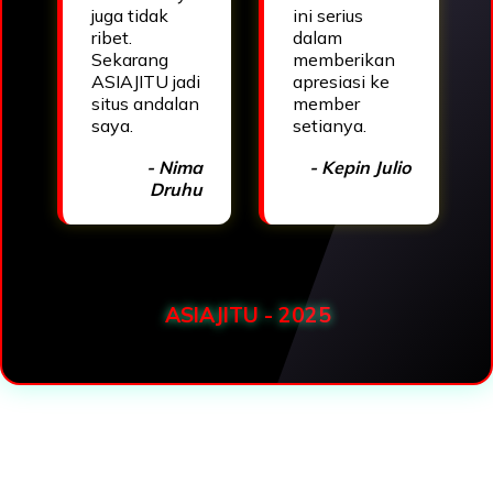
juga tidak
ini serius
ribet.
dalam
Sekarang
memberikan
ASIAJITU jadi
apresiasi ke
situs andalan
member
saya.
setianya.
- Nima
- Kepin Julio
Druhu
ASIAJITU - 2025