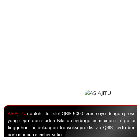
ASIAJITU
adalah situs slot QRIS 5000 terpercaya dengan prose
yang cepat dan mudah. Nikmati berbagai permainan slot gaco
tinggi hari ini, dukungan transaksi praktis via QRIS, serta b
baru maupun member setia.