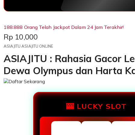
188.888 Orang Telah Jackpot Dalam 24 Jam Terakhir!
Price:
Rp 10,000
ASIAJITU ASIAJITU ONLINE
ASIAJITU : Rahasia Gacor L
Dewa Olympus dan Harta Ka
🎰 LUCKY SLOT