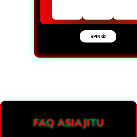
SPIN 🎲
Loading...
FAQ ASIAJITU