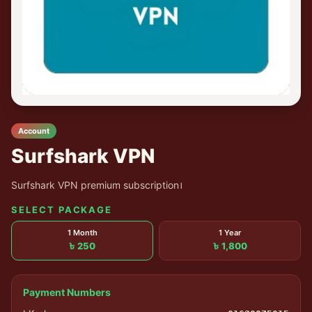
Account
Surfshark VPN
Surfshark VPN premium subscription।
SELECT PACKAGE
1 Month
1 Year
৳ 250
৳ 1,800
Payment Numbers