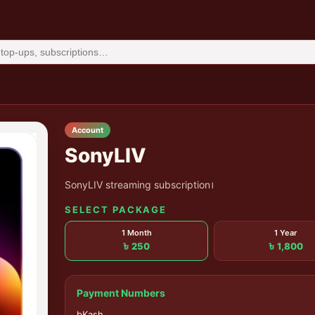
Account
SonyLIV
SonyLIV streaming subscription।
SELECT PACKAGE
1 Month
1 Year
৳ 250
৳ 1,800
Payment Numbers
bKash