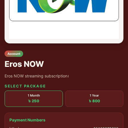
Account
Eros NOW
Eros NOW streaming subscription।
SELECT PACKAGE
1 Month
1 Year
৳ 250
৳ 800
Payment Numbers