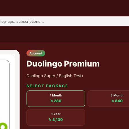
Account
Duolingo Premium
Duolingo Super / English Test।
SELECT PACKAGE
1 Month
3 Month
৳ 280
৳ 840
1 Year
৳ 3,100