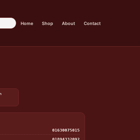
Home
Shop
About
Contact
h
01630075015
01894332092